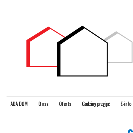
Skip
Profesjonalne Administrowanie Nieruchomościami
ADA-DOM
to
content
ADA DOM
O nas
Oferta
Godziny przyjęć
E-info