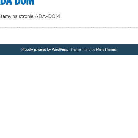
DA DOM
tamy na stronie ADA-DOM
Proudly powered by WordPress
|
Theme: mina by
MinaThemes
.