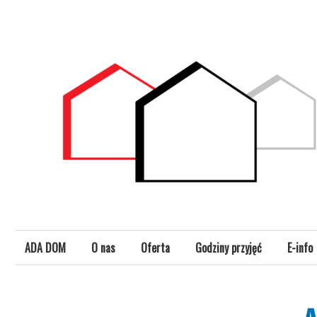
Skip
Profesjonalne Administrowanie Nieruchomościami
ADA-DOM
to
content
ADA DOM
O nas
Oferta
Godziny przyjęć
E-info